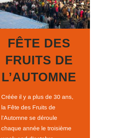
FÊTE DES
FRUITS DE
L’AUTOMNE
Créée il y a plus de 30 ans,
la Fête des Fruits de
l’Automne se déroule
chaque année le troisième