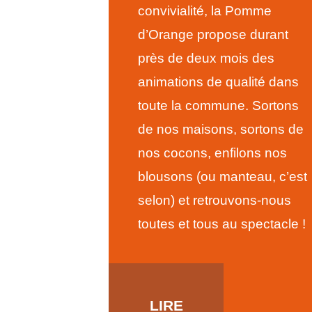
convivialité, la Pomme
d’Orange propose durant
près de deux mois des
animations de qualité dans
toute la commune. Sortons
de nos maisons, sortons de
nos cocons, enfilons nos
blousons (ou manteau, c’est
selon) et retrouvons-nous
toutes et tous au spectacle !
LIRE