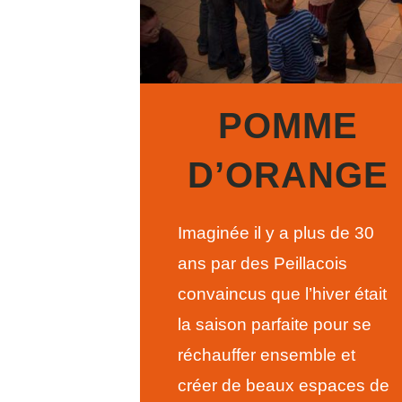
POMME
D’ORANGE
Imaginée il y a plus de 30
ans par des Peillacois
convaincus que l’hiver était
la saison parfaite pour se
réchauffer ensemble et
créer de beaux espaces de